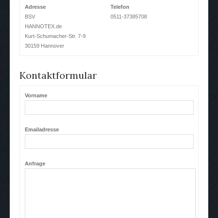
Adresse
Telefon
BSV
0511-37385708
HANNOTEX.de
Kurt-Schumacher-Str. 7-9
30159 Hannover
Kontaktformular
Vorname
Emailadresse
Anfrage