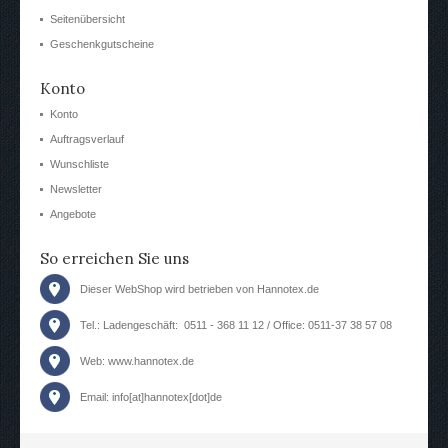
Seitenübersicht
Geschenkgutscheine
Konto
Konto
Auftragsverlauf
Wunschliste
Newsletter
Angebote
So erreichen Sie uns
Dieser WebShop wird betrieben von Hannotex.de
Tel.: Ladengeschäft: 0511 - 368 11 12 / Office: 0511-37 38 57 08
Web:
www.hannotex.de
Email: info[at]hannotex[dot]de