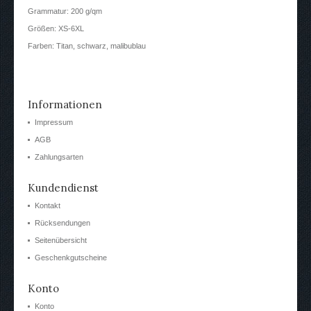
Grammatur: 200 g/qm
Größen: XS-6XL
Farben: Titan, schwarz, malibublau
Informationen
Impressum
AGB
Zahlungsarten
Kundendienst
Kontakt
Rücksendungen
Seitenübersicht
Geschenkgutscheine
Konto
Konto