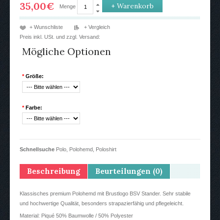
35,00€
Menge
+ Wunschliste
+ Vergleich
Preis inkl. USt. und zzgl.
Versand
:
Mögliche Optionen
*
Größe:
*
Farbe:
Schnellsuche
Polo
,
Polohemd
,
Poloshirt
Beschreibung
Beurteilungen (0)
Klassisches premium Polohemd mit Brustlogo BSV Stander. Sehr stabile
und hochwertige Qualität, besonders strapazierfähig und pflegeleicht.
Material: Piqué 50% Baumwolle / 50% Polyester