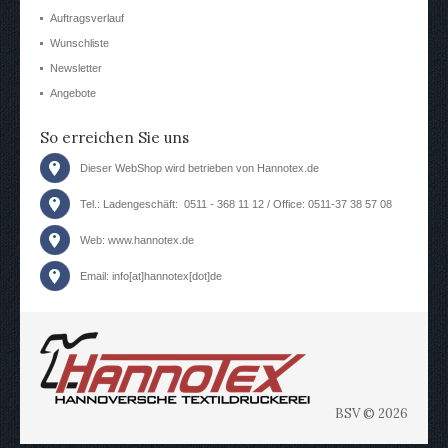
Auftragsverlauf
Wunschliste
Newsletter
Angebote
So erreichen Sie uns
Dieser WebShop wird betrieben von Hannotex.de
Tel.: Ladengeschäft: 0511 - 368 11 12 / Office: 0511-37 38 57 08
Web:
www.hannotex.de
Email: info[at]hannotex[dot]de
BSV © 2026